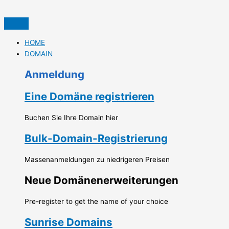
İçeriğe
S
atla
e
a
HOME
r
DOMAIN
c
Anmeldung
h
f
Eine Domäne registrieren
o
r
Buchen Sie Ihre Domain hier
:
Bulk-Domain-Registrierung
Massenanmeldungen zu niedrigeren Preisen
Neue Domänenerweiterungen
Pre-register to get the name of your choice
Sunrise Domains