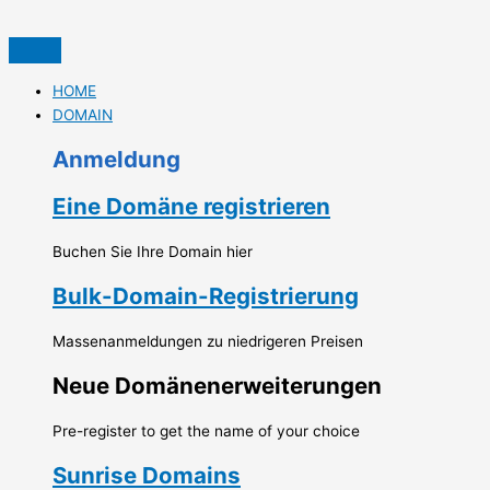
İçeriğe
S
atla
e
a
HOME
r
DOMAIN
c
Anmeldung
h
f
Eine Domäne registrieren
o
r
Buchen Sie Ihre Domain hier
:
Bulk-Domain-Registrierung
Massenanmeldungen zu niedrigeren Preisen
Neue Domänenerweiterungen
Pre-register to get the name of your choice
Sunrise Domains