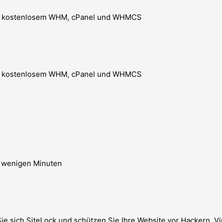
mit kostenlosem WHM, cPanel und WHMCS
mit kostenlosem WHM, cPanel und WHMCS
ur wenigen Minuten
ie sich SiteLock und schützen Sie Ihre Website vor Hackern, V